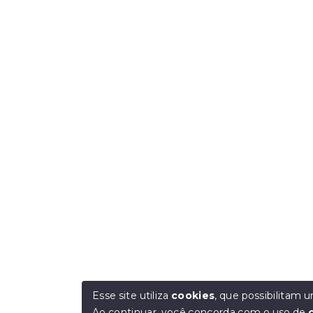
Esse site utiliza
cookies
, que possibilitam
Ao continuar, você concorda com o uso de