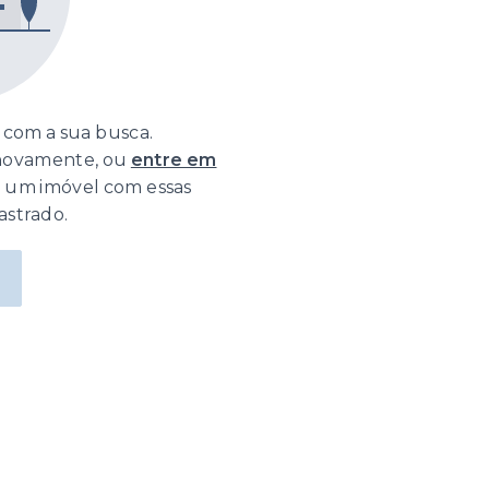
com a sua busca.
 novamente, ou
entre em
o um imóvel com essas
astrado.