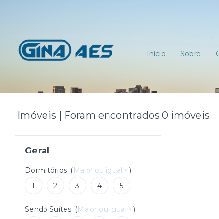
Início
Sobre
Imóveis | Foram encontrados 0 imóveis
Geral
Dormitórios
(
Maior ou igual
)
1
2
3
4
5
Sendo Suítes
(
Maior ou igual
)