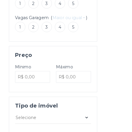
1
2
3
4
5
Vagas Garagem
(
Maior ou igual
)
1
2
3
4
5
Preço
Mínimo
Máximo
Tipo de imóvel
Selecione