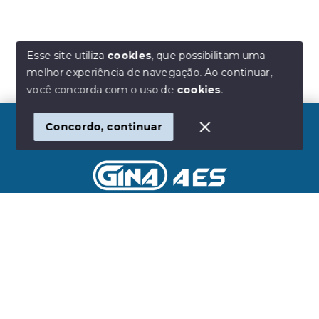
Esse site utiliza
cookies
, que possibilitam uma
melhor experiência de navegação.
Ao continuar,
você concorda com o uso de
cookies
.
Concordo, continuar
Início
Histórico
Favoritos
Gina Imóveis
CNPJ
-
65.080.228/0001-84
Rua Baltazar de Morais, 95 - Sala 10, Vila Nivi - São
Paulo/SP, 02255-010